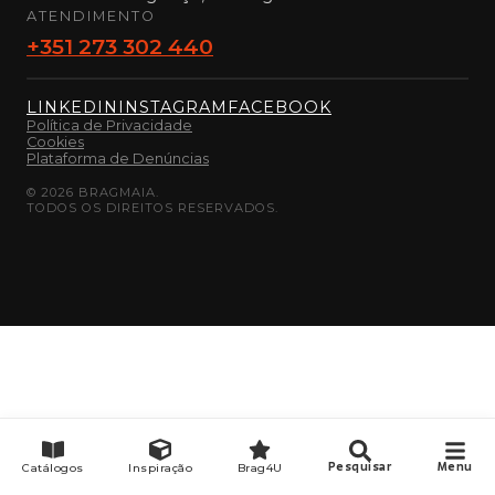
ATENDIMENTO
+351 273 302 440
LINKEDIN
INSTAGRAM
FACEBOOK
Política de Privacidade
Cookies
Plataforma de Denúncias
©
2026
BRAGMAIA.
TODOS OS DIREITOS RESERVADOS.
Catálogos
Inspiração
Brag4U
Pesquisar
Menu