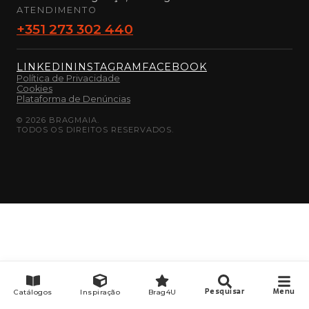
ATENDIMENTO
+351 273 302 440
LINKEDIN
INSTAGRAM
FACEBOOK
Política de Privacidade
Cookies
Plataforma de Denúncias
©
2026
BRAGMAIA.
TODOS OS DIREITOS RESERVADOS.
Catálogos
Inspiração
Brag4U
Pesquisar
Menu