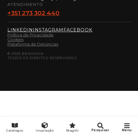
ATENDIMENTO
+351 273 302 440
LINKEDIN
INSTAGRAM
FACEBOOK
Política de Privacidade
Cookies
Plataforma de Denúncias
©
2026
BRAGMAIA.
TODOS OS DIREITOS RESERVADOS.
Catálogos
Inspiração
Brag4U
Pesquisar
Menu