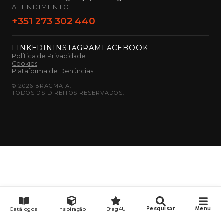
ATENDIMENTO
+351 273 302 440
LINKEDIN
INSTAGRAM
FACEBOOK
Política de Privacidade
Cookies
Plataforma de Denúncias
©
2026
BRAGMAIA.
TODOS OS DIREITOS RESERVADOS.
Catálogos
Inspiração
Brag4U
Pesquisar
Menu