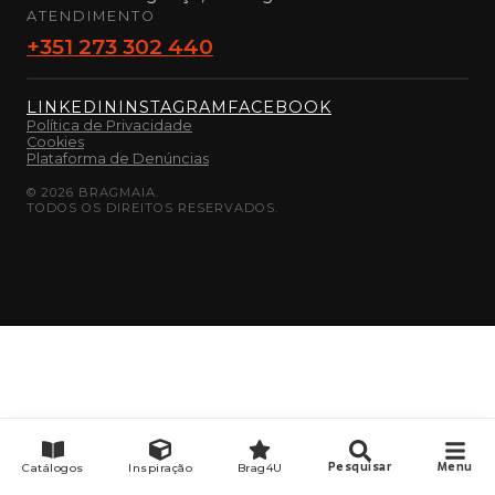
ATENDIMENTO
+351 273 302 440
LINKEDIN
INSTAGRAM
FACEBOOK
Política de Privacidade
Cookies
Plataforma de Denúncias
©
2026
BRAGMAIA.
TODOS OS DIREITOS RESERVADOS.
Catálogos
Inspiração
Brag4U
Pesquisar
Menu