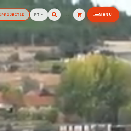
...
MENU
GPROJECT3D
PT
▼