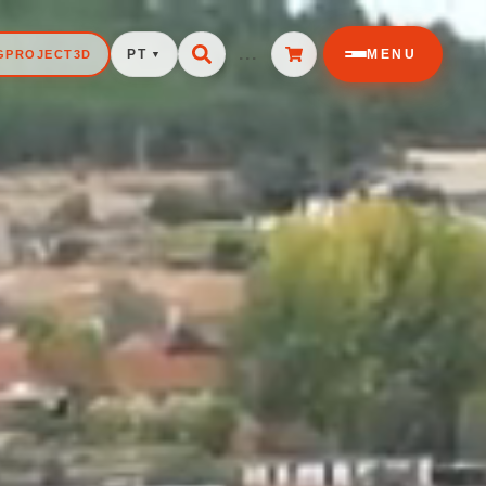
...
MENU
GPROJECT3D
PT
▼